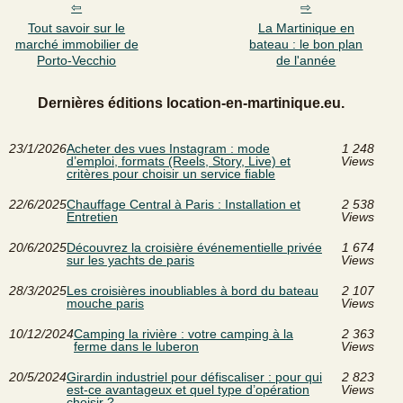
Tout savoir sur le
La Martinique en
marché immobilier de
bateau : le bon plan
Porto-Vecchio
de l'année
Dernières éditions location-en-martinique.eu.
23/1/2026
Acheter des vues Instagram : mode
1 248
d’emploi, formats (Reels, Story, Live) et
Views
critères pour choisir un service fiable
22/6/2025
Chauffage Central à Paris : Installation et
2 538
Entretien
Views
20/6/2025
Découvrez la croisière événementielle privée
1 674
sur les yachts de paris
Views
28/3/2025
Les croisières inoubliables à bord du bateau
2 107
mouche paris
Views
10/12/2024
Camping la rivière : votre camping à la
2 363
ferme dans le luberon
Views
20/5/2024
Girardin industriel pour défiscaliser : pour qui
2 823
est-ce avantageux et quel type d’opération
Views
choisir ?