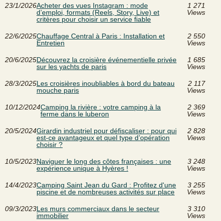
23/1/2026
Acheter des vues Instagram : mode
1 271
d’emploi, formats (Reels, Story, Live) et
Views
critères pour choisir un service fiable
22/6/2025
Chauffage Central à Paris : Installation et
2 550
Entretien
Views
20/6/2025
Découvrez la croisière événementielle privée
1 685
sur les yachts de paris
Views
28/3/2025
Les croisières inoubliables à bord du bateau
2 117
mouche paris
Views
10/12/2024
Camping la rivière : votre camping à la
2 369
ferme dans le luberon
Views
20/5/2024
Girardin industriel pour défiscaliser : pour qui
2 828
est-ce avantageux et quel type d’opération
Views
choisir ?
10/5/2023
Naviguer le long des côtes françaises : une
3 248
expérience unique à Hyères !
Views
14/4/2023
Camping Saint Jean du Gard : Profitez d'une
3 255
piscine et de nombreuses activités sur place
Views
09/3/2023
Les murs commerciaux dans le secteur
3 310
immobilier
Views