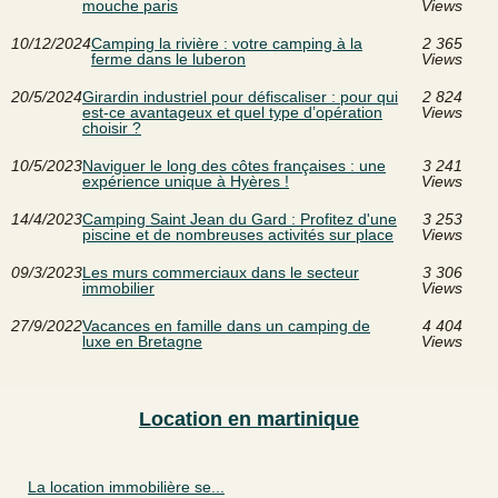
mouche paris
Views
10/12/2024
Camping la rivière : votre camping à la
2 365
ferme dans le luberon
Views
20/5/2024
Girardin industriel pour défiscaliser : pour qui
2 824
est-ce avantageux et quel type d’opération
Views
choisir ?
10/5/2023
Naviguer le long des côtes françaises : une
3 241
expérience unique à Hyères !
Views
14/4/2023
Camping Saint Jean du Gard : Profitez d'une
3 253
piscine et de nombreuses activités sur place
Views
09/3/2023
Les murs commerciaux dans le secteur
3 306
immobilier
Views
27/9/2022
Vacances en famille dans un camping de
4 404
luxe en Bretagne
Views
Location en martinique
La location immobilière se...