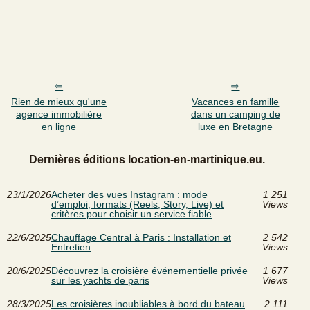
Rien de mieux qu'une
Vacances en famille
agence immobilière
dans un camping de
en ligne
luxe en Bretagne
Dernières éditions location-en-martinique.eu.
23/1/2026
Acheter des vues Instagram : mode
1 251
d’emploi, formats (Reels, Story, Live) et
Views
critères pour choisir un service fiable
22/6/2025
Chauffage Central à Paris : Installation et
2 542
Entretien
Views
20/6/2025
Découvrez la croisière événementielle privée
1 677
sur les yachts de paris
Views
28/3/2025
Les croisières inoubliables à bord du bateau
2 111