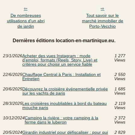
De nombreuses
Tout savoir sur le
utilisations d'un abri
marché immobilier de
de jardin
Porto-Vecchio
Dernières éditions location-en-martinique.eu.
23/1/2026
Acheter des vues Instagram : mode
1 277
d’emploi, formats (Reels, Story, Live) et
Views
critères pour choisir un service fiable
22/6/2025
Chauffage Central à Paris : Installation et
2 550
Entretien
Views
20/6/2025
Découvrez la croisière événementielle privée
1 685
sur les yachts de paris
Views
28/3/2025
Les croisières inoubliables à bord du bateau
2 119
mouche paris
Views
10/12/2024
Camping la rivière : votre camping à la
2 372
ferme dans le luberon
Views
20/5/2024
Girardin industriel pour défiscaliser : pour qui
2 829