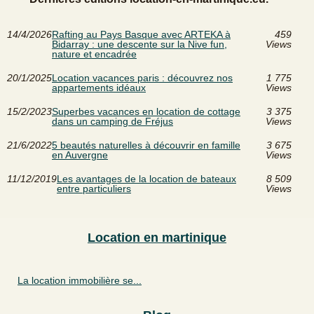
14/4/2026
Rafting au Pays Basque avec ARTEKA à
459
Bidarray : une descente sur la Nive fun,
Views
nature et encadrée
20/1/2025
Location vacances paris : découvrez nos
1 775
appartements idéaux
Views
15/2/2023
Superbes vacances en location de cottage
3 375
dans un camping de Fréjus
Views
21/6/2022
5 beautés naturelles à découvrir en famille
3 675
en Auvergne
Views
11/12/2019
Les avantages de la location de bateaux
8 509
entre particuliers
Views
Location en martinique
La location immobilière se...