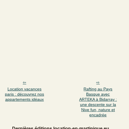
Location vacances
Rafting au Pays
paris : découvrez nos
Basque avec
appartements idéaux
ARTEKA à Bidarray :
une descente sur la
Nive fun, nature et
encadrée
Dernières éditions location-en-martinique.eu.