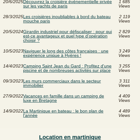
20/6/2025
Découvrez la croisière événementielle privée
1 685
sur les yachts de paris
Views
28/3/2025
Les croisières inoubliables à bord du bateau
2 119
mouche paris
Views
20/5/2024
Girardin industriel pour défiscaliser : pour qui
2 829
est-ce avantageux et quel type d’opération
Views
choisir ?
10/5/2023
Naviguer le long des côtes françaises : une
3 249
expérience unique à Hyères !
Views
14/4/2023
Camping Saint Jean du Gard : Profitez d'une
3 255
piscine et de nombreuses activités sur place
Views
09/3/2023
Les murs commerciaux dans le secteur
3 311
immobilier
Views
27/9/2022
Vacances en famille dans un camping de
4 409
luxe en Bretagne
Views
14/9/2022
La Martinique en bateau : le bon plan de
4 489
l'année
Views
Location en martinique