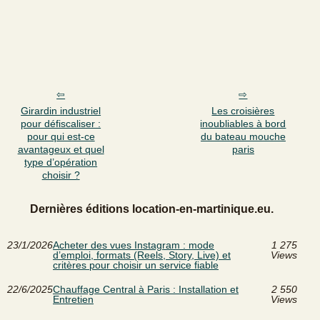
Girardin industriel
Les croisières
pour défiscaliser :
inoubliables à bord
pour qui est-ce
du bateau mouche
avantageux et quel
paris
type d’opération
choisir ?
Dernières éditions location-en-martinique.eu.
23/1/2026
Acheter des vues Instagram : mode
1 275
d’emploi, formats (Reels, Story, Live) et
Views
critères pour choisir un service fiable
22/6/2025
Chauffage Central à Paris : Installation et
2 550
Entretien
Views